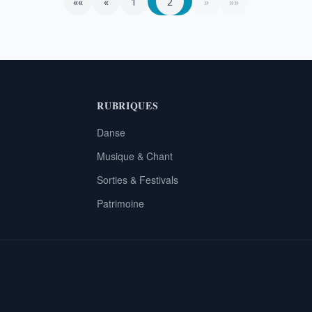
««
«
1
2
»
»»
RUBRIQUES
Danse
Musique & Chant
Sorties & Festivals
Patrimoine