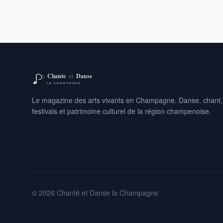
Le magazine des arts vivants en Champagne. Danse, chant,
festivals et patrimoine culturel de la région champenoise.
© 2026 Chanté et Danse la Champagne