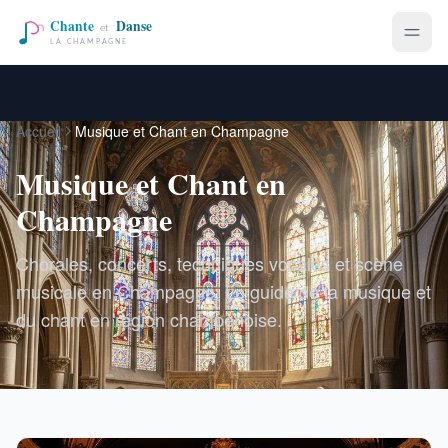
Accueil
Musique et Chant en Champagne
Musique et Chant en
Champagne
Chorales, concerts, techniques vocales et scène
musicale en Champagne. Le guide de la musique et
du chant en région champenoise.