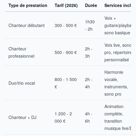
Type de prestation
Tarif (2026)
Durée
Services inclus
Voix +
1h30
Chanteur débutant
300 - 500 €
guitare/playback
- 2h
sono basique
Voix live, sono
Chanteur
2h -
500 - 900 €
pro, répertoire
professionnel
3h
personnalisé
Harmonie
800 - 1 500
2h -
vocale,
Duo/trio vocal
€
4h
instruments,
sono pro
Animation
1 200 - 2
4h -
complète,
Chanteur + DJ
000 €
6h
transition
musique live/DJ