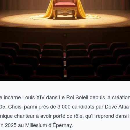
incarne Louis XIV dans Le Roi Soleil depuis la créatio
05. Choisi parmi près de 3 000 candidats par Dove Attia
l’unique chanteur à avoir porté ce rôle, qu’il reprend dans 
fin 2025 au Millesium d’Épernay.