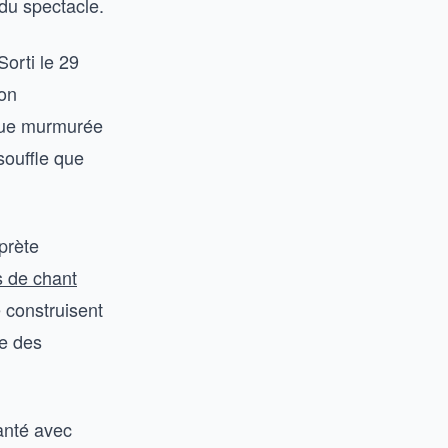
du spectacle.
Sorti le 29
son
enue murmurée
souffle que
prète
s de chant
 construisent
ue des
hanté avec