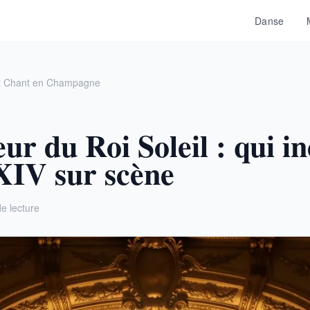
Danse
t Chant en Champagne
ur du Roi Soleil : qui i
XIV sur scène
e lecture