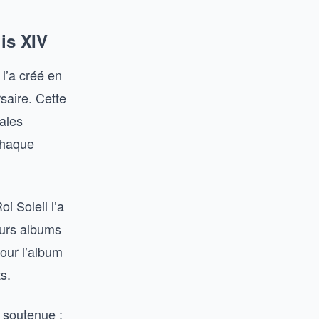
is XIV
l’a créé en
saire. Cette
ales
chaque
i Soleil l’a
eurs albums
pour l’album
s.
 soutenue :