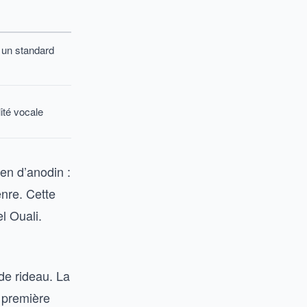
r un standard
ité vocale
ien d’anodin :
nre. Cette
l Ouali.
 de rideau. La
a première