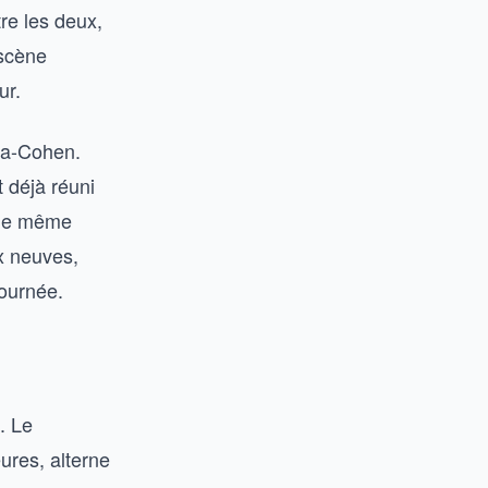
tre les deux,
 scène
ur.
tia-Cohen.
 déjà réuni
n le même
ix neuves,
tournée.
. Le
ures, alterne