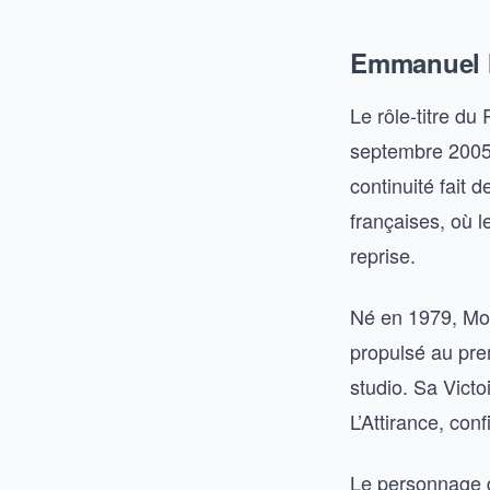
Emmanuel M
Le rôle-titre du
septembre 2005 e
continuité fait
françaises, où 
reprise.
Né en 1979, Moir
propulsé au pre
studio. Sa Victo
L’Attirance, con
Le personnage 