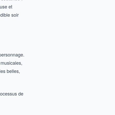
euse et
dible soir
u personnage.
s musicales,
les belles,
processus de