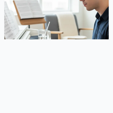
MUSIQUE & CHANT
Techniques de chant : comment améliorer sa
voix au quotidien
Exercices de respiration, justesse, échauffement vocal et
articulation : les techniques de chant pour progresser en
15 minutes par jour.