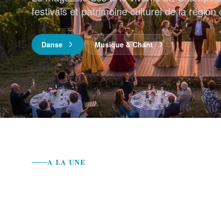
festivals et patrimoine culturel de la régio
Danse
Musique & Chant
A LA UNE