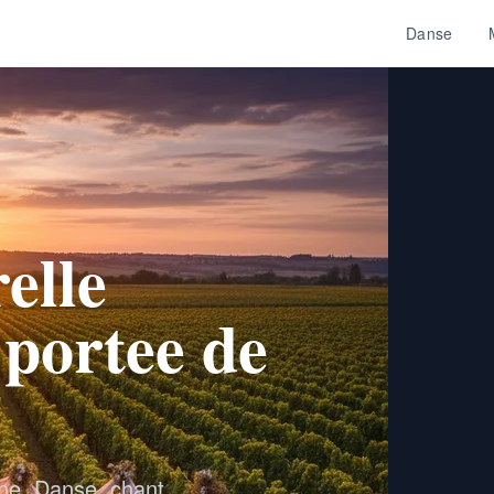
Danse
elle
portee de
ne. Danse, chant,