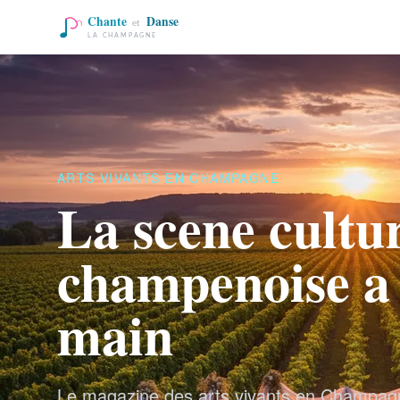
ARTS VIVANTS EN CHAMPAGNE
La scene cultur
champenoise a 
main
Le magazine des arts vivants en Champag